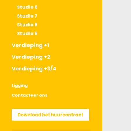
Studio 6
Studio 7
Studio 8
Studio 9
Verdieping +1
Verdieping +2
Verdieping +3/4
Ligging
Contacteer ons
Download het huurcontract